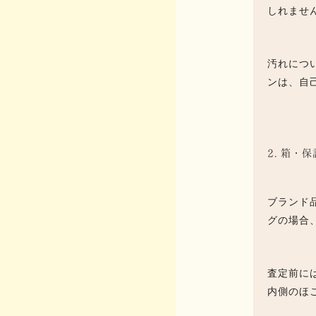
しれませ
汚れにつ
ンは、自
2. 箱
ブランド
グの場合
査定前に
内側のほ