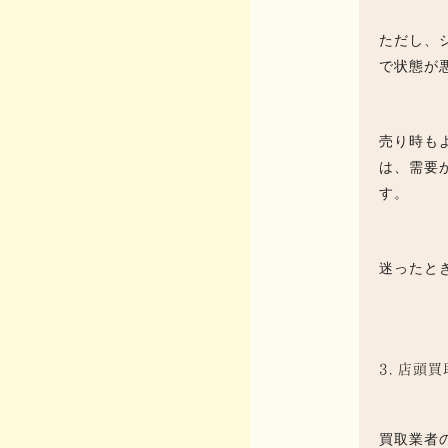
ただし、
で状態が
売り時も
は、需要
す。
迷ったと
3. 店頭
買取業者