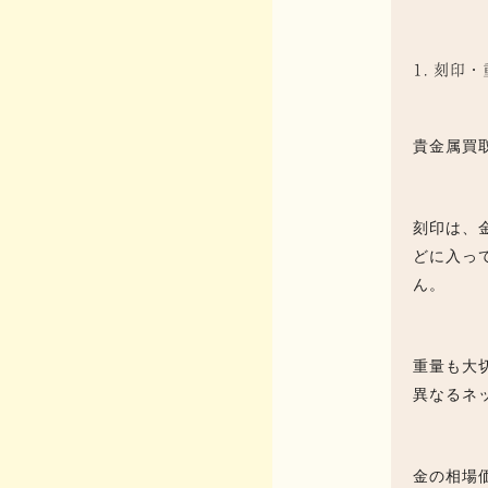
1. 刻
貴金属買
刻印は、
どに入っ
ん。
重量も大
異なるネ
金の相場