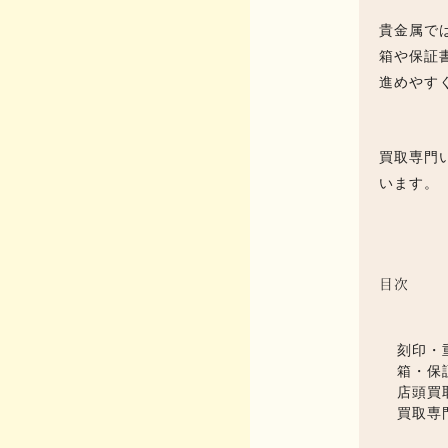
貴金属で
箱や保証
進めやす
買取専門
います。
目次
刻印・
箱・保
店頭買
買取専