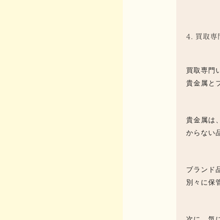
4. 買
買取専門
貴金属と
貴金属は
からない
ブランド
別々に保
次に、気